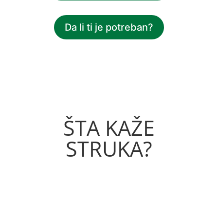
Da li ti je potreban?
ŠTA KAŽE
STRUKA?