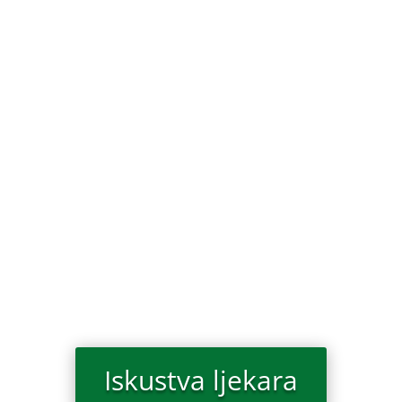
Šta je flatulencija? Gotovo da ne postoji osoba
koja u nekom trenutku nije iskusila stomačne
probleme. To obično jako neprijatno stanje
karakterišu razni simptomi – nadut stomak,
gasovi, nadutost i bolovi u stomaku, gasovi u
stomaku i bol u leđima, koji nekada i pređu...
Iskustva ljekara