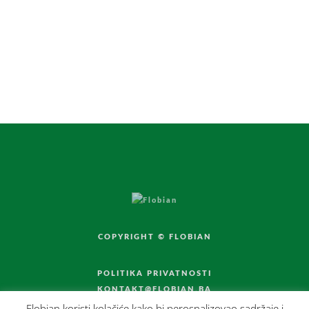
Povoljna cijena za pacijenta
Cijena dnevne doze tretmana nadutosti i gasova
®
preparatom Flobian
, znatno je povoljnija za
pacijenta u odnosu na druge terapije koje se
primjenjuju za iste tegobe.
COPYRIGHT © FLOBIAN
POLITIKA PRIVATNOSTI
KONTAKT@FLOBIAN.BA
Flobian koristi kolačiće kako bi perosnalizovao sadržaje i