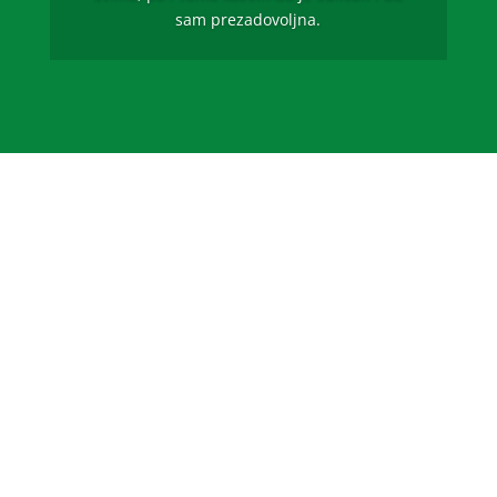
sam prezadovoljna.
100% prirodan
®
Flobian
sadrži 10 milijardi dobrih bakterija
Lactiplantibacillus plantarum DSM 9843, koje
ispoljavaju svoje korisne efekte vezujući se za
povrišnu crijeva.