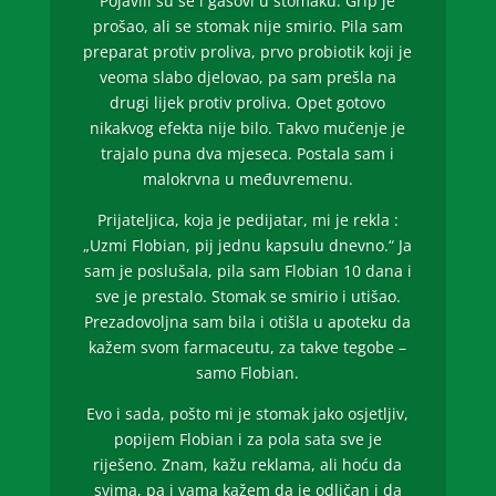
Pojavili su se i gasovi u stomaku. Grip je
prošao, ali se stomak nije smirio. Pila sam
preparat protiv proliva, prvo probiotik koji je
veoma slabo djelovao, pa sam prešla na
drugi lijek protiv proliva. Opet gotovo
nikakvog efekta nije bilo. Takvo mučenje je
trajalo puna dva mjeseca. Postala sam i
malokrvna u međuvremenu.
Prijateljica, koja je pedijatar, mi je rekla :
„Uzmi Flobian, pij jednu kapsulu dnevno.“ Ja
sam je poslušala, pila sam Flobian 10 dana i
sve je prestalo. Stomak se smirio i utišao.
Prezadovoljna sam bila i otišla u apoteku da
kažem svom farmaceutu, za takve tegobe –
samo Flobian.
Evo i sada, pošto mi je stomak jako osjetljiv,
popijem Flobian i za pola sata sve je
riješeno. Znam, kažu reklama, ali hoću da
svima, pa i vama kažem da je odličan i da