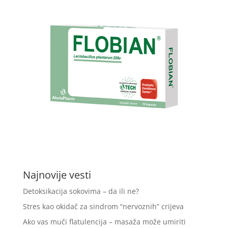
Najnovije vesti
Detoksikacija sokovima – da ili ne?
Stres kao okidač za sindrom “nervoznih” crijeva
Ako vas muči flatulencija – masaža može umiriti