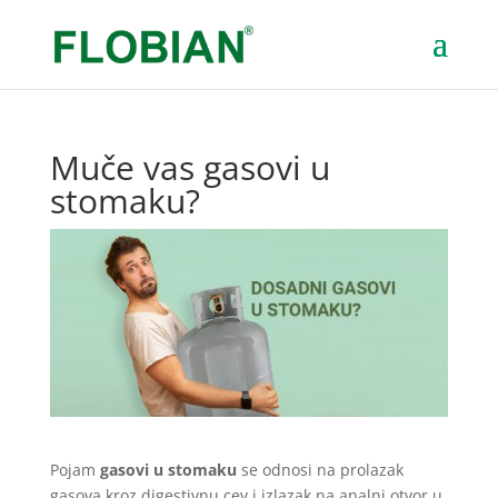
Muče vas gasovi u
stomaku?
Pojam
gasovi u stomaku
se odnosi na prolazak
gasova kroz digestivnu cev i izlazak na analni otvor u