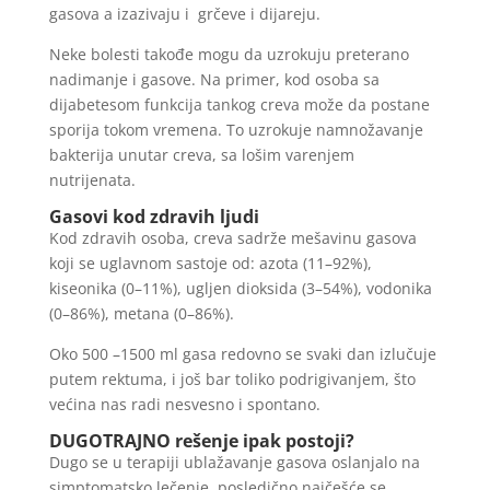
gasova a izazivaju i grčeve i dijareju.
Neke bolesti takođe mogu da uzrokuju preterano
nadimanje i gasove. Na primer, kod osoba sa
dijabetesom funkcija tankog creva može da postane
sporija tokom vremena. To uzrokuje namnožavanje
bakterija unutar creva, sa lošim varenjem
nutrijenata.
Gasovi kod zdravih ljudi
Kod zdravih osoba, creva sadrže mešavinu gasova
koji se uglavnom sastoje od: azota (11–92%),
kiseonika (0–11%), ugljen dioksida (3–54%), vodonika
(0–86%), metana (0–86%).
Oko 500 –1500 ml gasa redovno se svaki dan izlučuje
putem rektuma, i još bar toliko podrigivanjem, što
većina nas radi nesvesno i spontano.
DUGOTRAJNO rešenje ipak postoji?
Dugo se u terapiji ublažavanje gasova oslanjalo na
simptomatsko lečenje, posledično najčešće se