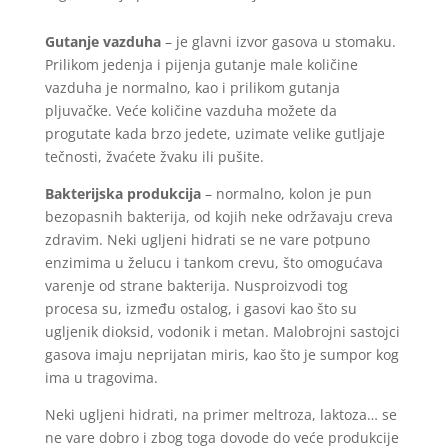
Gutanje vazduha
– je glavni izvor gasova u stomaku.
Prilikom jedenja i pijenja gutanje male količine
vazduha je normalno, kao i prilikom gutanja
pljuvačke. Veće količine vazduha možete da
progutate kada brzo jedete, uzimate velike gutljaje
tečnosti, žvaćete žvaku ili pušite.
Bakterijska produkcija
– normalno, kolon je pun
bezopasnih bakterija, od kojih neke održavaju creva
zdravim. Neki ugljeni hidrati se ne vare potpuno
enzimima u želucu i tankom crevu, što omogućava
varenje od strane bakterija. Nusproizvodi tog
procesa su, između ostalog, i gasovi kao što su
ugljenik dioksid, vodonik i metan. Malobrojni sastojci
gasova imaju neprijatan miris, kao što je sumpor kog
ima u tragovima.
Neki ugljeni hidrati, na primer meltroza, laktoza… se
ne vare dobro i zbog toga dovode do veće produkcije