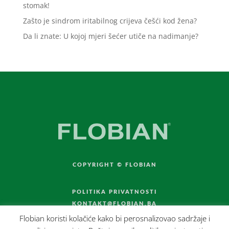
stomak!
Zašto je sindrom iritabilnog crijeva češći kod žena?
Da li znate: U kojoj mjeri šećer utiče na nadimanje?
COPYRIGHT © FLOBIAN
POLITIKA PRIVATNOSTI
KONTAKT@FLOBIAN.BA
Flobian koristi kolačiće kako bi perosnalizovao sadržaje i