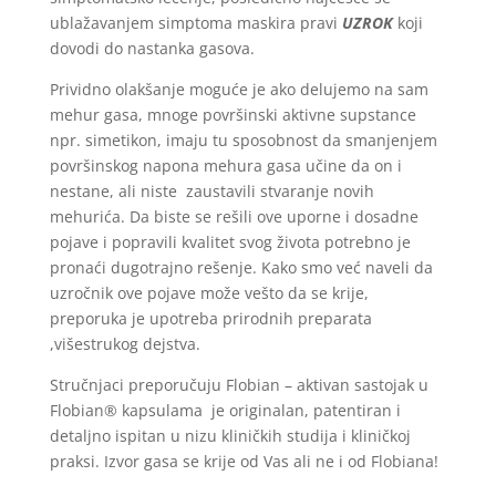
ublažavanjem simptoma maskira pravi
UZROK
koji
dovodi do nastanka gasova.
Prividno olakšanje moguće je ako delujemo na sam
mehur gasa, mnoge površinski aktivne supstance
npr. simetikon, imaju tu sposobnost da smanjenjem
površinskog napona mehura gasa učine da on i
nestane, ali niste zaustavili stvaranje novih
mehurića. Da biste se rešili ove uporne i dosadne
pojave i popravili kvalitet svog života potrebno je
pronaći dugotrajno rešenje. Kako smo već naveli da
uzročnik ove pojave može vešto da se krije,
preporuka je upotreba prirodnih preparata
,višestrukog dejstva.
Stručnjaci preporučuju Flobian – aktivan sastojak u
Flobian® kapsulama je originalan, patentiran i
detaljno ispitan u nizu kliničkih studija i kliničkoj
praksi. Izvor gasa se krije od Vas ali ne i od Flobiana!