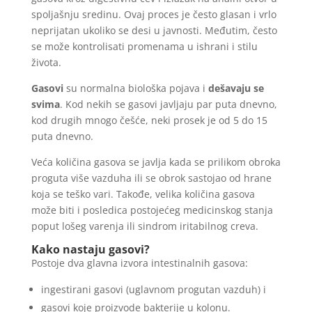
spoljašnju sredinu. Ovaj proces je često glasan i vrlo
neprijatan ukoliko se desi u javnosti. Međutim, često
se može kontrolisati promenama u ishrani i stilu
života.
Gasovi
su normalna biološka pojava i
dešavaju se
svima
. Kod nekih se gasovi javljaju par puta dnevno,
kod drugih mnogo češće, neki prosek je od 5 do 15
puta dnevno.
Veća količina gasova se javlja kada se prilikom obroka
proguta više vazduha ili se obrok sastojao od hrane
koja se teško vari. Takođe, velika količina gasova
može biti i posledica postojećeg medicinskog stanja
poput lošeg varenja ili sindrom iritabilnog creva.
Kako nastaju gasovi?
Postoje dva glavna izvora intestinalnih gasova:
ingestirani gasovi (uglavnom progutan vazduh) i
gasovi koje proizvode bakterije u kolonu.