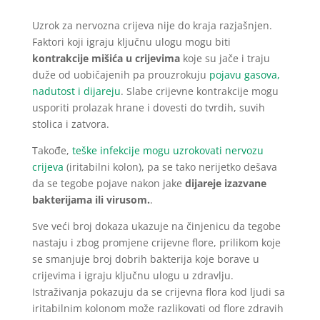
Uzrok za nervozna crijeva nije do kraja razjašnjen.
Faktori koji igraju ključnu ulogu mogu biti
kontrakcije mišića u crijevima
koje su jače i traju
duže od uobičajenih pa prouzrokuju
pojavu gasova,
nadutost i dijareju
. Slabe crijevne kontrakcije mogu
usporiti prolazak hrane i dovesti do tvrdih, suvih
stolica i zatvora.
Takođe,
teške infekcije mogu uzrokovati nervozu
crijeva
(iritabilni kolon), pa se tako nerijetko dešava
da se tegobe pojave nakon jake
dijareje izazvane
bakterijama ili virusom.
.
Sve veći broj dokaza ukazuje na činjenicu da tegobe
nastaju i zbog promjene crijevne flore, prilikom koje
se smanjuje broj dobrih bakterija koje borave u
crijevima i igraju ključnu ulogu u zdravlju.
Istraživanja pokazuju da se crijevna flora kod ljudi sa
iritabilnim kolonom može razlikovati od flore zdravih