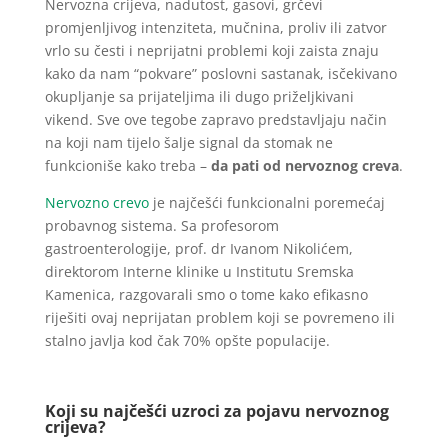
Nervozna crijeva, nadutost, gasovi, grčevi
promjenljivog intenziteta, mučnina, proliv ili zatvor
vrlo su česti i neprijatni problemi koji zaista znaju
kako da nam “pokvare” poslovni sastanak, isčekivano
okupljanje sa prijateljima ili dugo priželjkivani
vikend. Sve ove tegobe zapravo predstavljaju način
na koji nam tijelo šalje signal da stomak ne
funkcioniše kako treba –
da pati od nervoznog creva
.
Nervozno crevo
je najčešći funkcionalni poremećaj
probavnog sistema. Sa profesorom
gastroenterologije, prof. dr Ivanom Nikolićem,
direktorom Interne klinike u Institutu Sremska
Kamenica, razgovarali smo o tome kako efikasno
riješiti ovaj neprijatan problem koji se povremeno ili
stalno javlja kod čak 70% opšte populacije.
Koji su najčešći uzroci za pojavu nervoznog
crijeva?