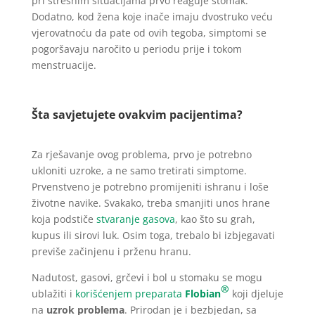
pri stresnim situacijama prvo reaguje stomak.
Dodatno, kod žena koje inače imaju dvostruko veću
vjerovatnoću da pate od ovih tegoba, simptomi se
pogoršavaju naročito u periodu prije i tokom
menstruacije.
Šta savjetujete ovakvim pacijentima?
Za rješavanje ovog problema, prvo je potrebno
ukloniti uzroke, a ne samo tretirati simptome.
Prvenstveno je potrebno promijeniti ishranu i loše
životne navike. Svakako, treba smanjiti unos hrane
koja podstiče
stvaranje gasova
, kao što su grah,
kupus ili sirovi luk. Osim toga, trebalo bi izbjegavati
previše začinjenu i prženu hranu.
Nadutost, gasovi, grčevi i bol u stomaku se mogu
®
ublažiti i
korišćenjem preparata
Flobian
koji djeluje
na
uzrok problema
. Prirodan je i bezbjedan, sa