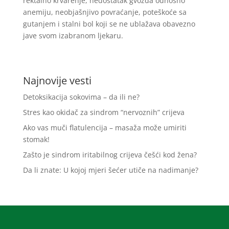
rektalno krvarenje, nedostatak gvožđa odnosno
anemiju, neobjašnjivo povraćanje, poteškoće sa
gutanjem i stalni bol koji se ne ublažava obavezno
jave svom izabranom ljekaru.
Najnovije vesti
Detoksikacija sokovima – da ili ne?
Stres kao okidač za sindrom “nervoznih” crijeva
Ako vas muči flatulencija – masaža može umiriti
stomak!
Zašto je sindrom iritabilnog crijeva češći kod žena?
Da li znate: U kojoj mjeri šećer utiče na nadimanje?