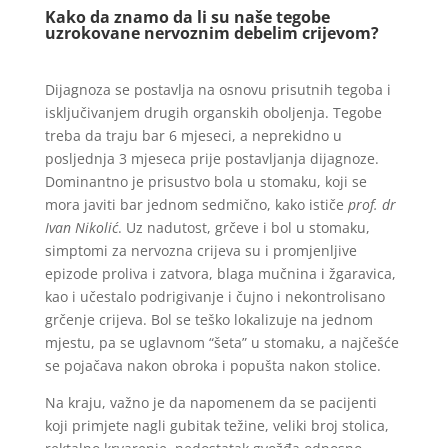
Kako da znamo da li su naše tegobe
uzrokovane nervoznim debelim crijevom?
Dijagnoza se postavlja na osnovu prisutnih tegoba i
isključivanjem drugih organskih oboljenja. Tegobe
treba da traju bar 6 mjeseci, a neprekidno u
posljednja 3 mjeseca prije postavljanja dijagnoze.
Dominantno je prisustvo bola u stomaku, koji se
mora javiti bar jednom sedmično, kako ističe
prof. dr
Ivan Nikolić
. Uz nadutost, grčeve i bol u stomaku,
simptomi za nervozna crijeva su i promjenljive
epizode proliva i zatvora, blaga mučnina i žgaravica,
kao i učestalo podrigivanje i čujno i nekontrolisano
grčenje crijeva. Bol se teško lokalizuje na jednom
mjestu, pa se uglavnom “šeta” u stomaku, a najčešće
se pojačava nakon obroka i popušta nakon stolice.
Na kraju, važno je da napomenem da se pacijenti
koji primjete nagli gubitak težine, veliki broj stolica,