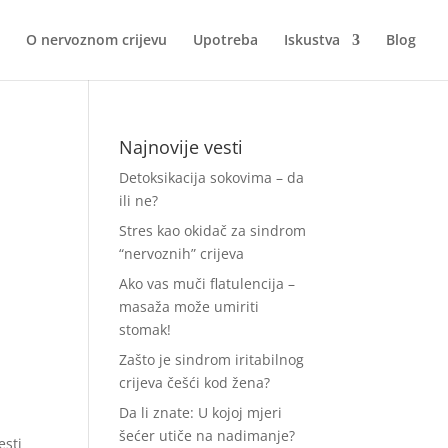
O nervoznom crijevu
Upotreba
Iskustva
Blog
Najnovije vesti
Detoksikacija sokovima – da
ili ne?
Stres kao okidač za sindrom
“nervoznih” crijeva
Ako vas muči flatulencija –
masaža može umiriti
stomak!
Zašto je sindrom iritabilnog
crijeva češći kod žena?
Da li znate: U kojoj mjeri
šećer utiče na nadimanje?
esti