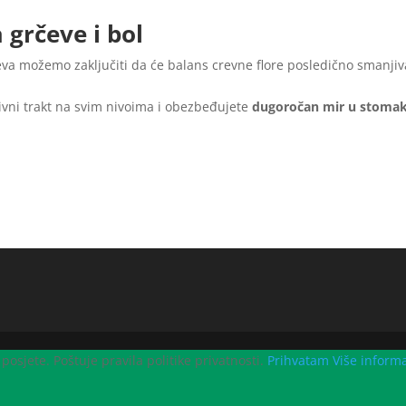
grčeve i bol
a možemo zaključiti da će balans crevne flore posledično smanjiv
ivni trakt na svim nivoima i obezbeđujete
dugoročan mir u stomak
 posjete. Poštuje pravila politike privatnosti.
Prihvatam
Više informa