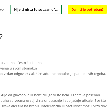
tvo
Nije ti nista to su „samo“…
Da li ti je potreban?
?
ru znamo i često koristimo.
šavanja u svom stomaku?
 potvrdan odgovor! Čak 32% adultne populacije pati od ovih tegoba.
ikuje od glavobolje ili neke druge vrste bola i zahteva poseban
rbuha su veoma osetljivi na unutrašnje i spoljašnje uticaje. Sve što
 svaka alergija na hranu, intolerancija ili osetljivost mogu brzo dov