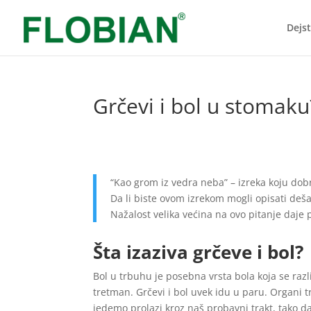
Dejs
Grčevi i bol u stomaku
“Kao grom iz vedra neba” – izreka koju dob
Da li biste ovom izrekom mogli opisati de
Nažalost velika većina na ovo pitanje daje
Šta izaziva grčeve i bol?
Bol u trbuhu je posebna vrsta bola koja se razl
tretman. Grčevi i bol uvek idu u paru. Organi t
jedemo prolazi kroz naš probavni trakt, tako da