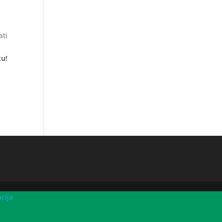
ati
u!
cija