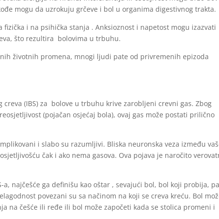
akođe mogu da uzrokuju grčeve i bol u organima digestivnog trakta.
 fizička i na psihička stanja . Anksioznost i napetost mogu izazvati
reva, što rezultira bolovima u trbuhu.
jnih životnih promena, mnogi ljudi pate od privremenih epizoda
 creva (IBS) za bolove u trbuhu krive zarobljeni crevni gas. Zbog
osjetljivost (pojačan osjećaj bola), ovaj gas može postati prilično
omplikovani i slabo su razumljivi. Bliska neuronska veza između va
osjetljivošću čak i ako nema gasova. Ova pojava je naročito verova
S-a, najčešće ga definišu kao oštar , sevajući bol, bol koji probija, p
elagodnost povezani su sa načinom na koji se creva kreću. Bol mo
a na češće ili ređe ili bol može započeti kada se stolica promeni i