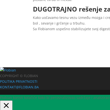
DUGOTRAJNO rešenje za 
Kako uočavamo tesnu vezu između mozga i crev
bol , sevanje i grčenje u trbuhu.
Sa Flobianom uspešno stabilizujete svoj digest
COPYRIGHT © FLOBIAN
POLITIKA PRIVATNOSTI
KONTAKT@FLOBIAN.BA
Flobian koristi kolačiće kako bi perosnalizovao sadržaje i analizirao