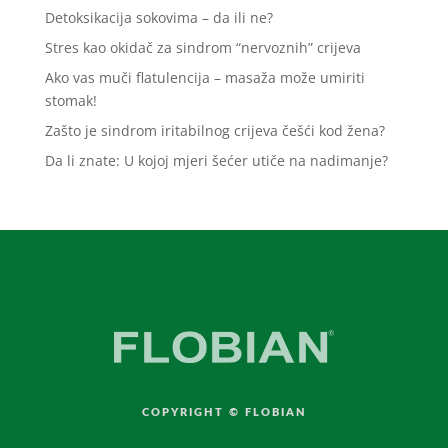
Detoksikacija sokovima – da ili ne?
Stres kao okidač za sindrom “nervoznih” crijeva
Ako vas muči flatulencija – masaža može umiriti
stomak!
Zašto je sindrom iritabilnog crijeva češći kod žena?
Da li znate: U kojoj mjeri šećer utiče na nadimanje?
COPYRIGHT © FLOBIAN