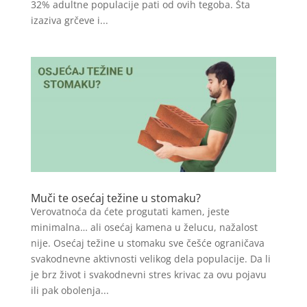
32% adultne populacije pati od ovih tegoba. Šta
izaziva grčeve i...
Muči te osećaj težine u stomaku?
Verovatnoća da ćete progutati kamen, jeste
minimalna… ali osećaj kamena u želucu, nažalost
nije. Osećaj težine u stomaku sve češće ograničava
svakodnevne aktivnosti velikog dela populacije. Da li
je brz život i svakodnevni stres krivac za ovu pojavu
ili pak obolenja...