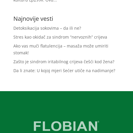
Najnovije vesti
Detoksikacija sokovima – da ili ne?
Stres kao okidač za sindrom “nervoznih” crijeva
Ako vas muči flatulencija – masaža može umiriti
stomak!
Zašto je sindrom iritabilnog crijeva češći kod žena?
Da li znate: U kojoj mjeri šećer utiče na nadimanje?