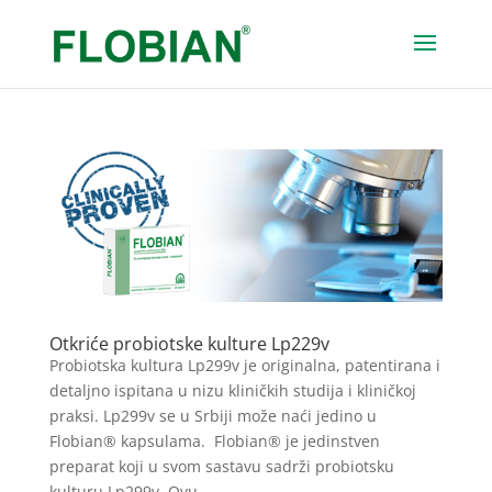
Otkriće probiotske kulture Lp229v
Probiotska kultura Lp299v je originalna, patentirana i
detaljno ispitana u nizu kliničkih studija i kliničkoj
praksi. Lp299v se u Srbiji može naći jedino u
Flobian® kapsulama. Flobian® je jedinstven
preparat koji u svom sastavu sadrži probiotsku
kulturu Lp299v. Ovu...