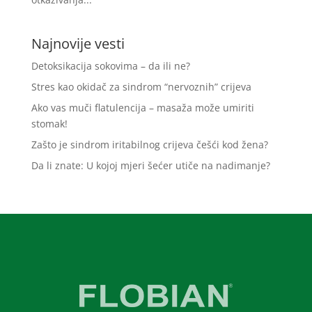
Najnovije vesti
Detoksikacija sokovima – da ili ne?
Stres kao okidač za sindrom “nervoznih” crijeva
Ako vas muči flatulencija – masaža može umiriti
stomak!
Zašto je sindrom iritabilnog crijeva češći kod žena?
Da li znate: U kojoj mjeri šećer utiče na nadimanje?