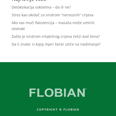
Detoksikacija sokovima – da ili ne?
Stres kao okidač za sindrom “nervoznih” crijeva
Ako vas muči flatulencija – masaža može umiriti
stomak!
Zašto je sindrom iritabilnog crijeva češći kod žena?
Da li znate: U kojoj mjeri šećer utiče na nadimanje?
COPYRIGHT © FLOBIAN