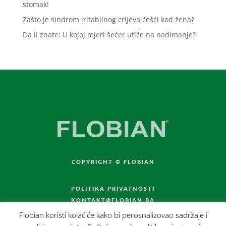
stomak!
Zašto je sindrom iritabilnog crijeva češći kod žena?
Da li znate: U kojoj mjeri šećer utiče na nadimanje?
COPYRIGHT © FLOBIAN
POLITIKA PRIVATNOSTI
KONTAKT@FLOBIAN.BA
Flobian koristi kolačiće kako bi perosnalizovao sadržaje i