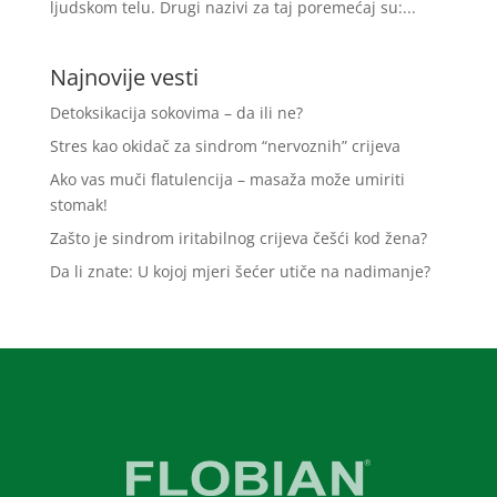
ljudskom telu. Drugi nazivi za taj poremećaj su:...
Najnovije vesti
Detoksikacija sokovima – da ili ne?
Stres kao okidač za sindrom “nervoznih” crijeva
Ako vas muči flatulencija – masaža može umiriti
stomak!
Zašto je sindrom iritabilnog crijeva češći kod žena?
Da li znate: U kojoj mjeri šećer utiče na nadimanje?