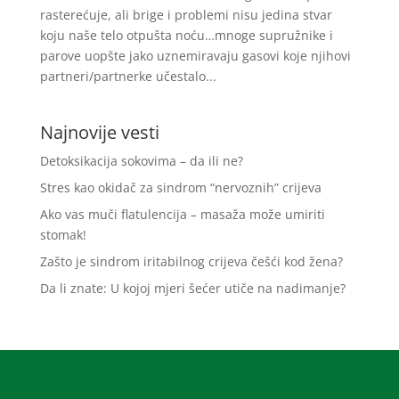
rasterećuje, ali brige i problemi nisu jedina stvar
koju naše telo otpušta noću…mnoge supružnike i
parove uopšte jako uznemiravaju gasovi koje njihovi
partneri/partnerke učestalo...
Najnovije vesti
Detoksikacija sokovima – da ili ne?
Stres kao okidač za sindrom “nervoznih” crijeva
Ako vas muči flatulencija – masaža može umiriti
stomak!
Zašto je sindrom iritabilnog crijeva češći kod žena?
Da li znate: U kojoj mjeri šećer utiče na nadimanje?