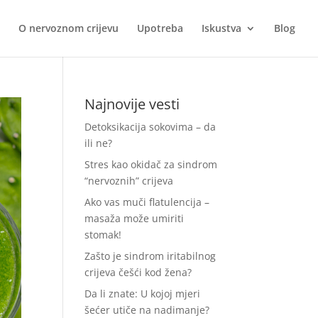
O nervoznom crijevu
Upotreba
Iskustva
Blog
Najnovije vesti
Detoksikacija sokovima – da
ili ne?
Stres kao okidač za sindrom
“nervoznih” crijeva
Ako vas muči flatulencija –
masaža može umiriti
stomak!
Zašto je sindrom iritabilnog
crijeva češći kod žena?
Da li znate: U kojoj mjeri
šećer utiče na nadimanje?