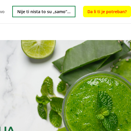
tvo
Nije ti nista to su „samo“…
Da li ti je potreban?