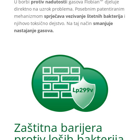
U borbi
protiv nadutosti
i gasova Flobian
djeluje
direktno na uzrok problema. Posebnim patentiranim
mehanizmom
sprječava vezivanje štetnih bakterija
i
njihovo toksično dejstvo. Na taj način
smanjuje
nastajanje gasova.
Zaštitna barijera
protiv loših bakterija