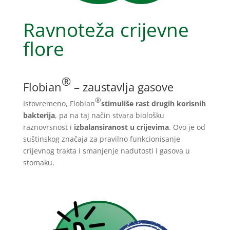
Ravnoteža crijevne
flore
®
Flobian
– zaustavlja gasove
®
Istovremeno, Flobian
stimuliše rast drugih korisnih
bakterija
, pa na taj način stvara biološku
raznovrsnost i
izbalansiranost u crijevima
. Ovo je od
suštinskog značaja za pravilno funkcionisanje
crijevnog trakta i smanjenje nadutosti i gasova u
stomaku.