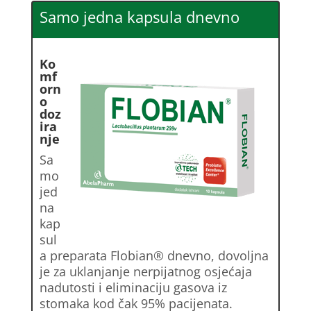
Samo jedna kapsula dnevno
Ko
mf
orn
o
doz
ira
nje
Sa
mo
jed
na
kap
sul
a preparata Flobian® dnevno, dovoljna
je za uklanjanje nerpijatnog osjećaja
nadutosti i eliminaciju gasova iz
stomaka kod čak 95% pacijenata.